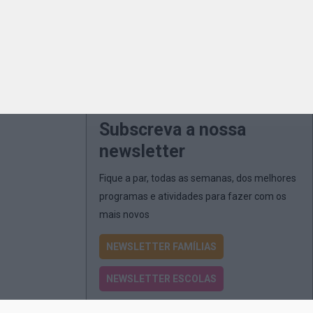
Subscreva a nossa
newsletter
Fique a par, todas as semanas, dos melhores
programas e atividades para fazer com os
mais novos
NEWSLETTER FAMÍLIAS
NEWSLETTER ESCOLAS