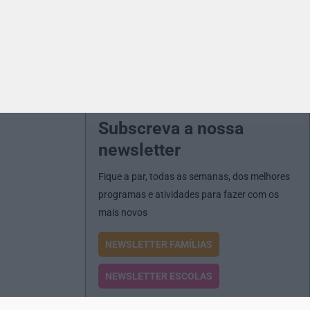
Subscreva a nossa
newsletter
Fique a par, todas as semanas, dos melhores
programas e atividades para fazer com os
mais novos
NEWSLETTER FAMÍLIAS
NEWSLETTER ESCOLAS