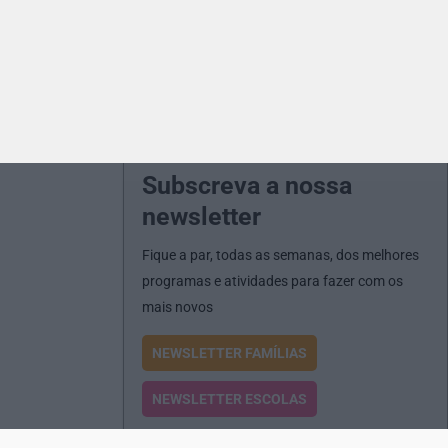
Subscreva a nossa
newsletter
Fique a par, todas as semanas, dos melhores
programas e atividades para fazer com os
mais novos
NEWSLETTER FAMÍLIAS
NEWSLETTER ESCOLAS