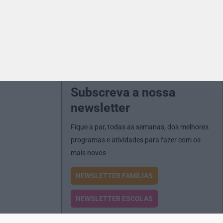
Subscreva a nossa
newsletter
Fique a par, todas as semanas, dos melhores
programas e atividades para fazer com os
mais novos
NEWSLETTER FAMÍLIAS
NEWSLETTER ESCOLAS