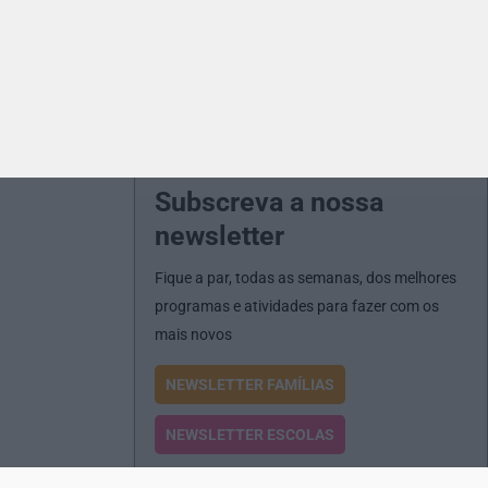
Subscreva a nossa
newsletter
Fique a par, todas as semanas, dos melhores
programas e atividades para fazer com os
mais novos
NEWSLETTER FAMÍLIAS
NEWSLETTER ESCOLAS