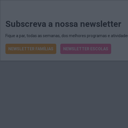
MENU
MAIL
JORNAIS
Revista E&O
Passe
arrow_drop_down
Subscreva a nossa newsletter
Fique a par, todas as semanas, dos melhores programas e atividad
NEWSLETTER FAMÍLIAS
NEWSLETTER ESCOLAS