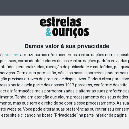
Damos valor à sua privacidade
17
parceiros
armazenamos e/ou acedemos a informações num dispositiv
essoais, como identificadores únicos e informações padrão enviadas p
1185481748349024
onteúdos personalizados, medição de publicidade e conteúdos, pesquis
serviços.
Com a sua permissão, nós e os nossos parceiros poderemos us
ção precisos através da procura de dispositivos. Poderá clicar para cons
ossa parte e pela parte dos nossos 1017 parceiros, conforme descrito
eder a informações mais pormenorizadas e alterar as suas preferências
timento.
Tenha em atenção que algum processamento dos seus dados 
imento, mas que tem o direito de se opor a esse processamento. As sua
ste website. Você pode alterar suas preferências ou retirar seu conse
ste site e clicando no botão "Privacidade" na parte inferior da página.