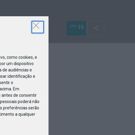
JAN
10
o, como cookies, e
or um dispositivo
a de audiências e
ar identificação e
entir o
 acima. Em
 antes de consentir
pessoais poderá não
s preferências serão
ntimento a qualquer