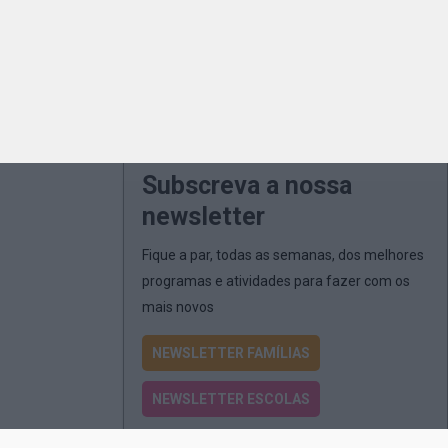
Subscreva a nossa
newsletter
Fique a par, todas as semanas, dos melhores
programas e atividades para fazer com os
mais novos
NEWSLETTER FAMÍLIAS
NEWSLETTER ESCOLAS