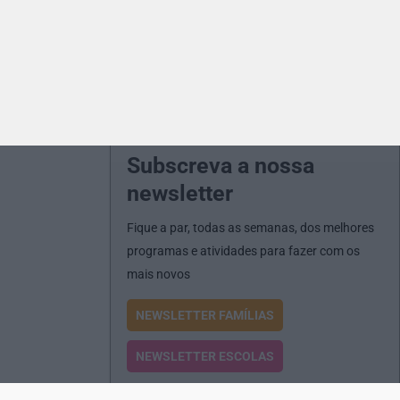
Subscreva a nossa
newsletter
Fique a par, todas as semanas, dos melhores
programas e atividades para fazer com os
mais novos
NEWSLETTER FAMÍLIAS
NEWSLETTER ESCOLAS