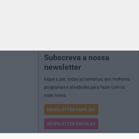
Subscreva a nossa
newsletter
Fique a par, todas as semanas, dos melhores
programas e atividades para fazer com os
mais novos
NEWSLETTER FAMÍLIAS
NEWSLETTER ESCOLAS