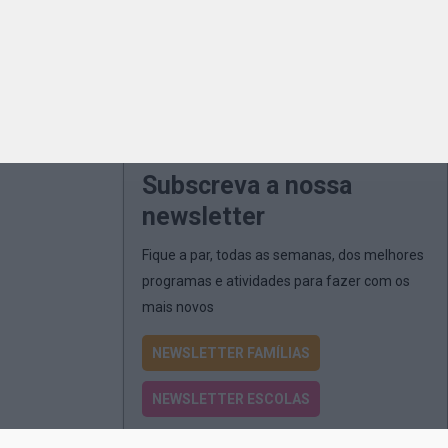
Subscreva a nossa
newsletter
Fique a par, todas as semanas, dos melhores
programas e atividades para fazer com os
mais novos
NEWSLETTER FAMÍLIAS
NEWSLETTER ESCOLAS