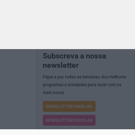
Subscreva a nossa
newsletter
Fique a par, todas as semanas, dos melhores
programas e atividades para fazer com os
mais novos
NEWSLETTER FAMÍLIAS
NEWSLETTER ESCOLAS