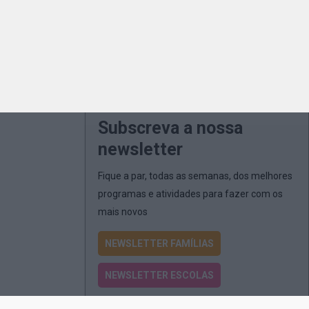
Subscreva a nossa
newsletter
Fique a par, todas as semanas, dos melhores
programas e atividades para fazer com os
mais novos
NEWSLETTER FAMÍLIAS
NEWSLETTER ESCOLAS