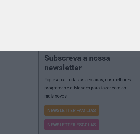
Subscreva a nossa
newsletter
Fique a par, todas as semanas, dos melhores
programas e atividades para fazer com os
mais novos
NEWSLETTER FAMÍLIAS
NEWSLETTER ESCOLAS