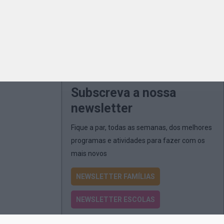
Subscreva a nossa
newsletter
Fique a par, todas as semanas, dos melhores
programas e atividades para fazer com os
mais novos
NEWSLETTER FAMÍLIAS
NEWSLETTER ESCOLAS