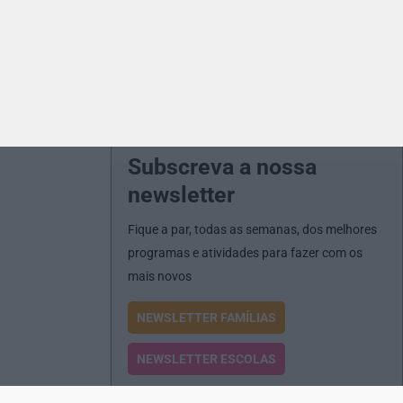
Subscreva a nossa
newsletter
Fique a par, todas as semanas, dos melhores
programas e atividades para fazer com os
mais novos
NEWSLETTER FAMÍLIAS
NEWSLETTER ESCOLAS