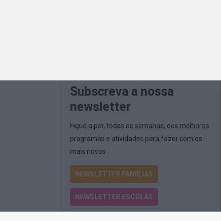
Subscreva a nossa
newsletter
Fique a par, todas as semanas, dos melhores
programas e atividades para fazer com os
mais novos
NEWSLETTER FAMÍLIAS
NEWSLETTER ESCOLAS