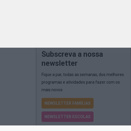
Subscreva a nossa
newsletter
Fique a par, todas as semanas, dos melhores
programas e atividades para fazer com os
mais novos
NEWSLETTER FAMÍLIAS
NEWSLETTER ESCOLAS