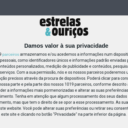
Damos valor à sua privacidade
19
parceiros
armazenamos e/ou acedemos a informações num dispositiv
essoais, como identificadores únicos e informações padrão enviadas p
11824065711473
onteúdos personalizados, medição de publicidade e conteúdos, pesquis
serviços.
Com a sua permissão, nós e os nossos parceiros poderemos us
ção precisos através da procura de dispositivos. Poderá clicar para cons
ossa parte e pela parte dos nossos 1019 parceiros, conforme descrito
eder a informações mais pormenorizadas e alterar as suas preferências
timento.
Tenha em atenção que algum processamento dos seus dados 
imento, mas que tem o direito de se opor a esse processamento. As sua
ste website. Você pode alterar suas preferências ou retirar seu conse
ste site e clicando no botão "Privacidade" na parte inferior da página.