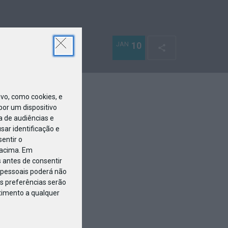
JAN
10
o, como cookies, e
or um dispositivo
a de audiências e
ar identificação e
entir o
 acima. Em
 antes de consentir
pessoais poderá não
s preferências serão
ntimento a qualquer