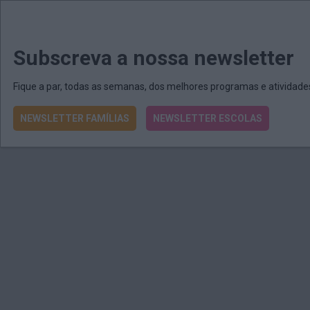
MENU
MAIL
JORNAIS
Revista E&O
Passe
arrow_drop_down
Subscreva a nossa newsletter
Fique a par, todas as semanas, dos melhores programas e atividad
NEWSLETTER FAMÍLIAS
NEWSLETTER ESCOLAS