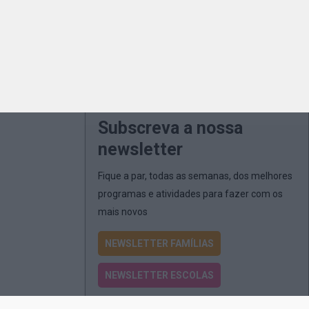
Subscreva a nossa
newsletter
Fique a par, todas as semanas, dos melhores
programas e atividades para fazer com os
mais novos
NEWSLETTER FAMÍLIAS
NEWSLETTER ESCOLAS