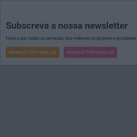
MENU
MAIL
JORNAIS
Revista E&O
Passe
arrow_drop_down
Subscreva a nossa newsletter
Fique a par, todas as semanas, dos melhores programas e atividades
NEWSLETTER FAMÍLIAS
NEWSLETTER ESCOLAS