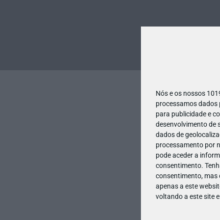
Nós e os nossos 10
processamos dados pe
para publicidade e c
desenvolvimento de s
dados de geolocalizaç
processamento por no
pode aceder a inform
consentimento.
Tenh
consentimento, mas q
apenas a este websit
voltando a este site 