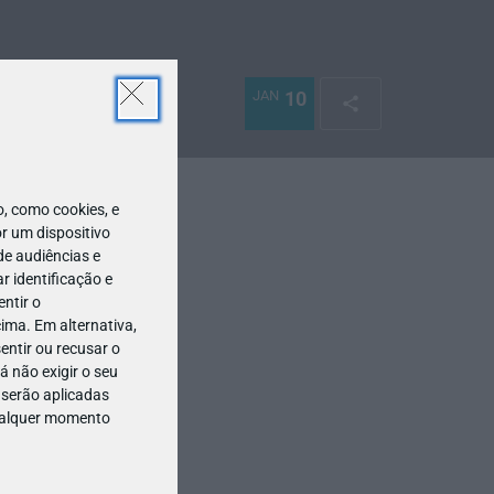
JAN
10
 como cookies, e
r um dispositivo
de audiências e
 identificação e
ntir o
ima. Em alternativa,
entir ou recusar o
 não exigir o seu
 serão aplicadas
qualquer momento