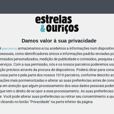
Damos valor à sua privacidade
19
parceiros
armazenamos e/ou acedemos a informações num dispositivo,
ssoais, como identificadores únicos e informações padrão enviadas po
118128413998614
onteúdos personalizados, medição de publicidade e conteúdos, pesquisa 
erviços.
Com a sua permissão, nós e os nossos parceiros poderemos usar
ão precisos através da procura de dispositivos. Poderá clicar para conse
ssa parte e pela parte dos nossos 1019 parceiros, conforme descrito ac
ações mais pormenorizadas e alterar as suas preferências antes de cons
a em atenção que algum processamento dos seus dados pessoais poderá
ue tem o direito de se opor a esse processamento. As suas preferências
e. Você pode alterar suas preferências ou retirar seu consentimento a 
e clicando no botão "Privacidade" na parte inferior da página.