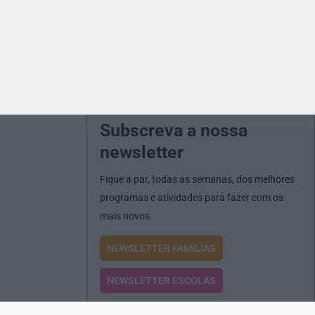
Subscreva a nossa
newsletter
Fique a par, todas as semanas, dos melhores
programas e atividades para fazer com os
mais novos
NEWSLETTER FAMÍLIAS
NEWSLETTER ESCOLAS