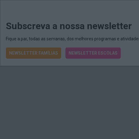
MENU
MAIL
JORNAIS
Revista E&O
Passe
arrow_drop_down
Subscreva a nossa newsletter
Fique a par, todas as semanas, dos melhores programas e atividad
NEWSLETTER FAMÍLIAS
NEWSLETTER ESCOLAS