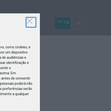
JAN
10
o, como cookies, e
or um dispositivo
a de audiências e
ar identificação e
entir o
 acima. Em
 antes de consentir
pessoais poderá não
s preferências serão
ntimento a qualquer