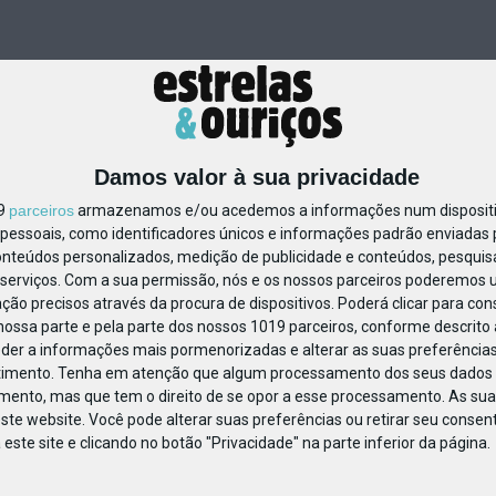
Damos valor à sua privacidade
19
parceiros
armazenamos e/ou acedemos a informações num dispositiv
essoais, como identificadores únicos e informações padrão enviadas p
1180691157812750
onteúdos personalizados, medição de publicidade e conteúdos, pesquis
serviços.
Com a sua permissão, nós e os nossos parceiros poderemos us
ção precisos através da procura de dispositivos. Poderá clicar para cons
ossa parte e pela parte dos nossos 1019 parceiros, conforme descrito
eder a informações mais pormenorizadas e alterar as suas preferências
timento.
Tenha em atenção que algum processamento dos seus dados 
imento, mas que tem o direito de se opor a esse processamento. As sua
ste website. Você pode alterar suas preferências ou retirar seu conse
ste site e clicando no botão "Privacidade" na parte inferior da página.