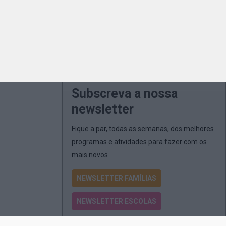
Subscreva a nossa
newsletter
Fique a par, todas as semanas, dos melhores
programas e atividades para fazer com os
mais novos
NEWSLETTER FAMÍLIAS
NEWSLETTER ESCOLAS