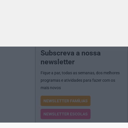
Subscreva a nossa
newsletter
Fique a par, todas as semanas, dos melhores
programas e atividades para fazer com os
mais novos
NEWSLETTER FAMÍLIAS
NEWSLETTER ESCOLAS