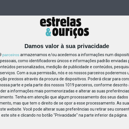
Damos valor à sua privacidade
19
parceiros
armazenamos e/ou acedemos a informações num dispositiv
essoais, como identificadores únicos e informações padrão enviadas p
118011278308485
onteúdos personalizados, medição de publicidade e conteúdos, pesquis
serviços.
Com a sua permissão, nós e os nossos parceiros poderemos us
ção precisos através da procura de dispositivos. Poderá clicar para cons
ossa parte e pela parte dos nossos 1019 parceiros, conforme descrito
eder a informações mais pormenorizadas e alterar as suas preferências
timento.
Tenha em atenção que algum processamento dos seus dados 
imento, mas que tem o direito de se opor a esse processamento. As sua
ste website. Você pode alterar suas preferências ou retirar seu conse
ste site e clicando no botão "Privacidade" na parte inferior da página.