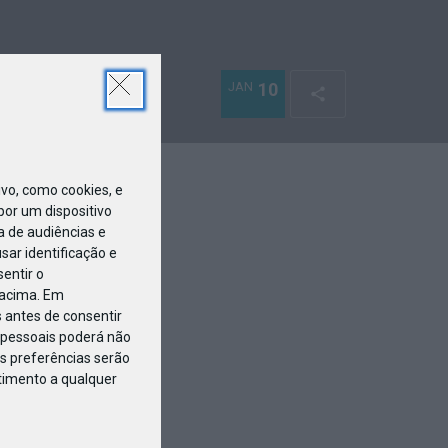
JAN
10
o, como cookies, e
or um dispositivo
a de audiências e
ar identificação e
entir o
 acima. Em
 antes de consentir
pessoais poderá não
s preferências serão
ntimento a qualquer