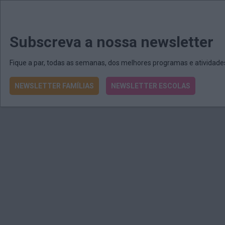
MENU
MAIL
JORNAIS
Revista E&O
Passe
arrow_drop_down
Subscreva a nossa newsletter
Fique a par, todas as semanas, dos melhores programas e atividad
NEWSLETTER FAMÍLIAS
NEWSLETTER ESCOLAS