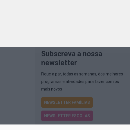
Subscreva a nossa
newsletter
Fique a par, todas as semanas, dos melhores
programas e atividades para fazer com os
mais novos
NEWSLETTER FAMÍLIAS
NEWSLETTER ESCOLAS