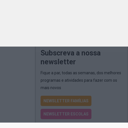
Subscreva a nossa
newsletter
Fique a par, todas as semanas, dos melhores
programas e atividades para fazer com os
mais novos
NEWSLETTER FAMÍLIAS
NEWSLETTER ESCOLAS