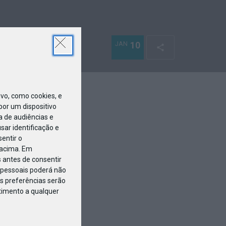
JAN
10
o, como cookies, e
or um dispositivo
a de audiências e
ar identificação e
entir o
 acima. Em
 antes de consentir
pessoais poderá não
s preferências serão
ntimento a qualquer