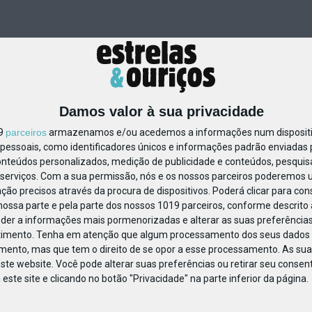
Damos valor à sua privacidade
19
parceiros
armazenamos e/ou acedemos a informações num dispositiv
essoais, como identificadores únicos e informações padrão enviadas p
1112561054169905
onteúdos personalizados, medição de publicidade e conteúdos, pesquis
serviços.
Com a sua permissão, nós e os nossos parceiros poderemos us
ção precisos através da procura de dispositivos. Poderá clicar para cons
ossa parte e pela parte dos nossos 1019 parceiros, conforme descrito
eder a informações mais pormenorizadas e alterar as suas preferências
timento.
Tenha em atenção que algum processamento dos seus dados 
imento, mas que tem o direito de se opor a esse processamento. As sua
ste website. Você pode alterar suas preferências ou retirar seu conse
ste site e clicando no botão "Privacidade" na parte inferior da página.