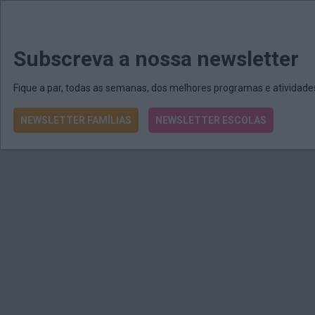
MENU
MAIL
JORNAIS
Revista E&O
Passe
arrow_drop_down
Subscreva a nossa newsletter
Fique a par, todas as semanas, dos melhores programas e atividad
NEWSLETTER FAMÍLIAS
NEWSLETTER ESCOLAS