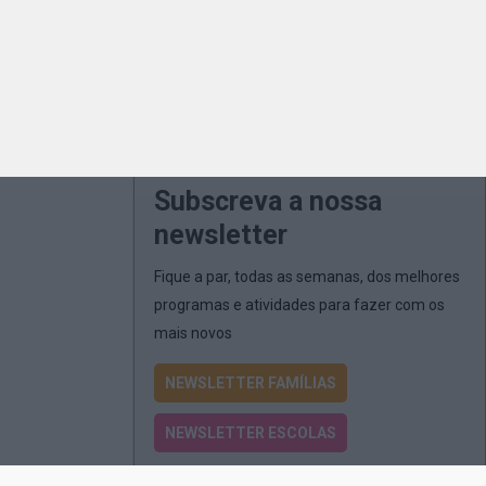
Subscreva a nossa
newsletter
Fique a par, todas as semanas, dos melhores
programas e atividades para fazer com os
mais novos
NEWSLETTER FAMÍLIAS
NEWSLETTER ESCOLAS