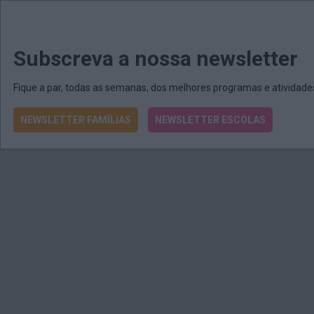
MENU
MAIL
JORNAIS
Revista E&O
Passe
arrow_drop_down
Subscreva a nossa newsletter
Fique a par, todas as semanas, dos melhores programas e atividad
NEWSLETTER FAMÍLIAS
NEWSLETTER ESCOLAS