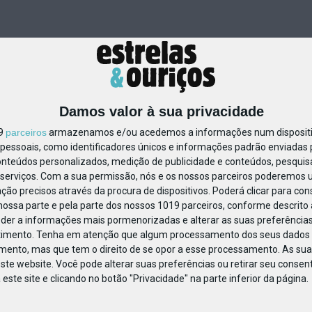
Damos valor à sua privacidade
19
parceiros
armazenamos e/ou acedemos a informações num dispositiv
essoais, como identificadores únicos e informações padrão enviadas p
1110662086887163
onteúdos personalizados, medição de publicidade e conteúdos, pesquis
serviços.
Com a sua permissão, nós e os nossos parceiros poderemos us
ção precisos através da procura de dispositivos. Poderá clicar para cons
ossa parte e pela parte dos nossos 1019 parceiros, conforme descrito
eder a informações mais pormenorizadas e alterar as suas preferências
timento.
Tenha em atenção que algum processamento dos seus dados 
imento, mas que tem o direito de se opor a esse processamento. As sua
ste website. Você pode alterar suas preferências ou retirar seu conse
ste site e clicando no botão "Privacidade" na parte inferior da página.