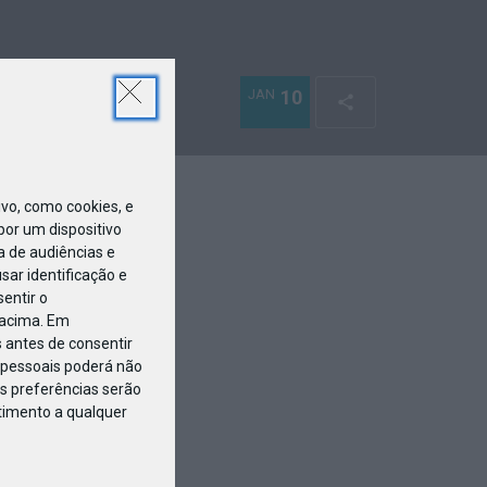
JAN
10
o, como cookies, e
or um dispositivo
a de audiências e
ar identificação e
entir o
 acima. Em
 antes de consentir
pessoais poderá não
s preferências serão
ntimento a qualquer