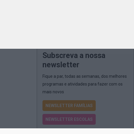
Subscreva a nossa
newsletter
Fique a par, todas as semanas, dos melhores
programas e atividades para fazer com os
mais novos
NEWSLETTER FAMÍLIAS
NEWSLETTER ESCOLAS