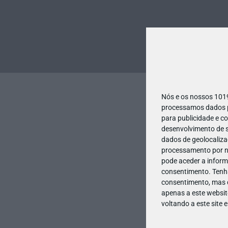
Nós e os nossos 10
processamos dados pe
para publicidade e c
desenvolvimento de s
dados de geolocalizaç
processamento por no
pode aceder a inform
consentimento.
Tenh
consentimento, mas q
apenas a este websit
voltando a este site 