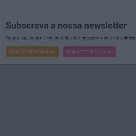
MENU
MAIL
JORNAIS
Revista E&O
Passe
arrow_drop_down
Subscreva a nossa newsletter
Fique a par, todas as semanas, dos melhores programas e atividades
NEWSLETTER FAMÍLIAS
NEWSLETTER ESCOLAS