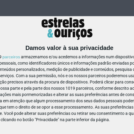
Damos valor à sua privacidade
19
parceiros
armazenamos e/ou acedemos a informações num dispositivo,
ssoais, como identificadores únicos e informações padrão enviadas po
1110501432163961
onteúdos personalizados, medição de publicidade e conteúdos, pesquisa 
erviços.
Com a sua permissão, nós e os nossos parceiros poderemos usar
ão precisos através da procura de dispositivos. Poderá clicar para conse
ssa parte e pela parte dos nossos 1019 parceiros, conforme descrito ac
ações mais pormenorizadas e alterar as suas preferências antes de cons
a em atenção que algum processamento dos seus dados pessoais poderá
ue tem o direito de se opor a esse processamento. As suas preferências
e. Você pode alterar suas preferências ou retirar seu consentimento a 
e clicando no botão "Privacidade" na parte inferior da página.