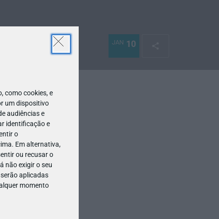
JAN
10
 como cookies, e
r um dispositivo
de audiências e
 identificação e
ntir o
ima. Em alternativa,
entir ou recusar o
 não exigir o seu
 serão aplicadas
qualquer momento