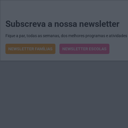
MENU
MAIL
JORNAIS
Revista E&O
Passe
arrow_drop_down
Subscreva a nossa newsletter
Fique a par, todas as semanas, dos melhores programas e atividades
NEWSLETTER FAMÍLIAS
NEWSLETTER ESCOLAS