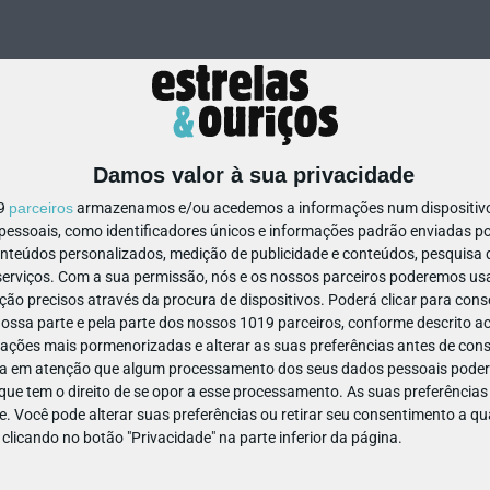
Damos valor à sua privacidade
19
parceiros
armazenamos e/ou acedemos a informações num dispositivo,
ssoais, como identificadores únicos e informações padrão enviadas po
111037710489771
onteúdos personalizados, medição de publicidade e conteúdos, pesquisa 
erviços.
Com a sua permissão, nós e os nossos parceiros poderemos usar
ão precisos através da procura de dispositivos. Poderá clicar para conse
ssa parte e pela parte dos nossos 1019 parceiros, conforme descrito ac
ações mais pormenorizadas e alterar as suas preferências antes de cons
a em atenção que algum processamento dos seus dados pessoais poderá
ue tem o direito de se opor a esse processamento. As suas preferências
e. Você pode alterar suas preferências ou retirar seu consentimento a 
e clicando no botão "Privacidade" na parte inferior da página.