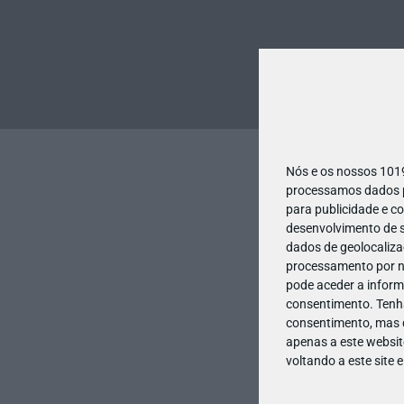
Nós e os nossos 10
processamos dados pe
para publicidade e c
desenvolvimento de s
dados de geolocalizaç
processamento por no
pode aceder a inform
consentimento.
Tenh
consentimento, mas q
apenas a este websit
voltando a este site 