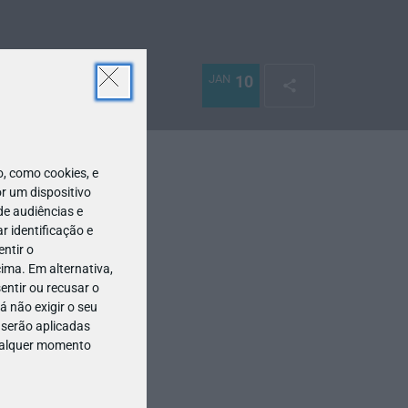
JAN
10
 como cookies, e
r um dispositivo
de audiências e
 identificação e
ntir o
ima. Em alternativa,
entir ou recusar o
 não exigir o seu
 serão aplicadas
qualquer momento