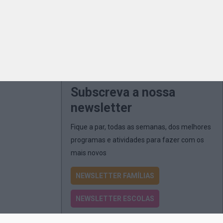
Subscreva a nossa
newsletter
Fique a par, todas as semanas, dos melhores
programas e atividades para fazer com os
mais novos
NEWSLETTER FAMÍLIAS
NEWSLETTER ESCOLAS