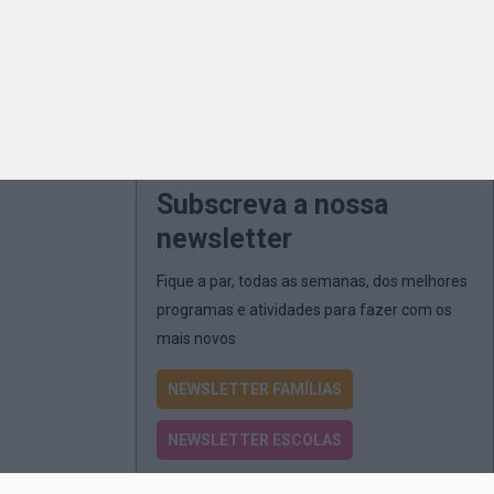
Subscreva a nossa
newsletter
Fique a par, todas as semanas, dos melhores
programas e atividades para fazer com os
mais novos
NEWSLETTER FAMÍLIAS
NEWSLETTER ESCOLAS