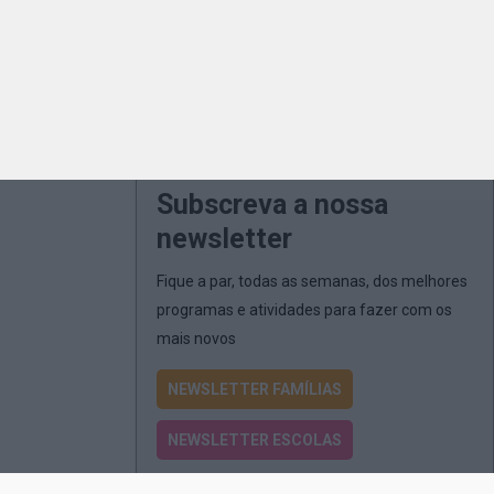
Subscreva a nossa
newsletter
Fique a par, todas as semanas, dos melhores
programas e atividades para fazer com os
mais novos
NEWSLETTER FAMÍLIAS
NEWSLETTER ESCOLAS