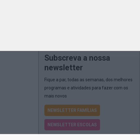
Subscreva a nossa
newsletter
Fique a par, todas as semanas, dos melhores
programas e atividades para fazer com os
mais novos
NEWSLETTER FAMÍLIAS
NEWSLETTER ESCOLAS