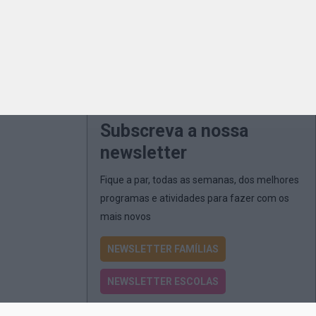
Subscreva a nossa
newsletter
Fique a par, todas as semanas, dos melhores
programas e atividades para fazer com os
mais novos
NEWSLETTER FAMÍLIAS
NEWSLETTER ESCOLAS