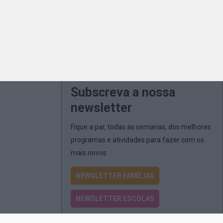
Subscreva a nossa
newsletter
Fique a par, todas as semanas, dos melhores
programas e atividades para fazer com os
mais novos
NEWSLETTER FAMÍLIAS
NEWSLETTER ESCOLAS