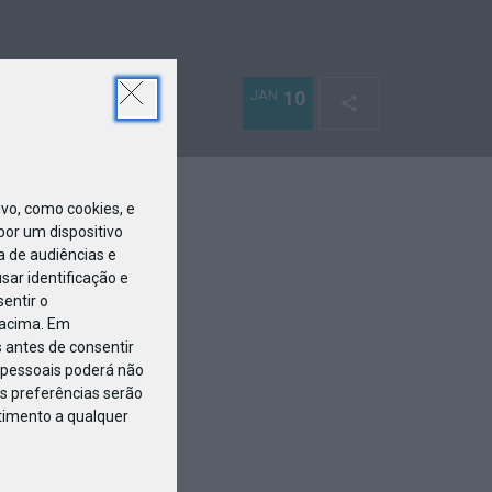
JAN
10
o, como cookies, e
or um dispositivo
a de audiências e
ar identificação e
entir o
 acima. Em
 antes de consentir
pessoais poderá não
s preferências serão
ntimento a qualquer