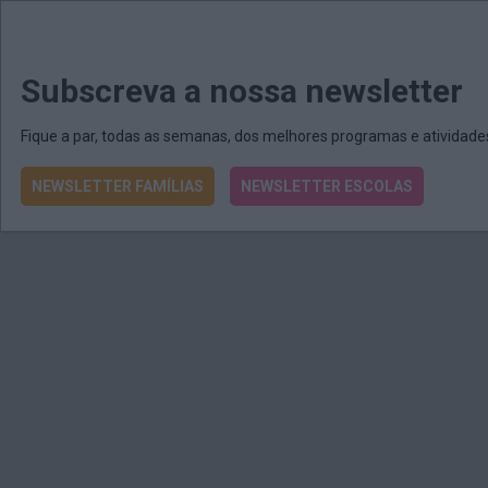
MENU
MAIL
JORNAIS
Revista E&O
Passe
arrow_drop_down
Subscreva a nossa newsletter
Fique a par, todas as semanas, dos melhores programas e atividad
NEWSLETTER FAMÍLIAS
NEWSLETTER ESCOLAS