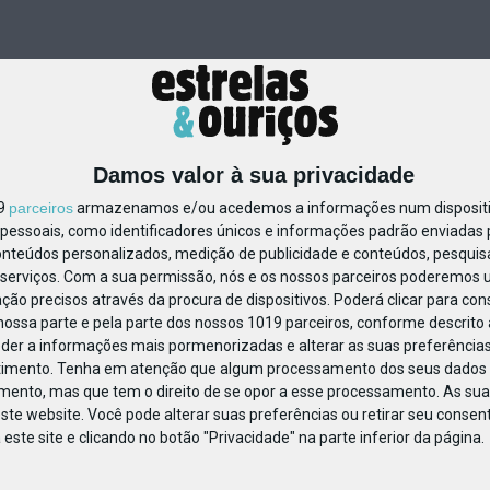
Damos valor à sua privacidade
19
parceiros
armazenamos e/ou acedemos a informações num dispositiv
essoais, como identificadores únicos e informações padrão enviadas p
1107351342562820
onteúdos personalizados, medição de publicidade e conteúdos, pesquis
serviços.
Com a sua permissão, nós e os nossos parceiros poderemos us
ção precisos através da procura de dispositivos. Poderá clicar para cons
ossa parte e pela parte dos nossos 1019 parceiros, conforme descrito
eder a informações mais pormenorizadas e alterar as suas preferências
timento.
Tenha em atenção que algum processamento dos seus dados 
imento, mas que tem o direito de se opor a esse processamento. As sua
ste website. Você pode alterar suas preferências ou retirar seu conse
ste site e clicando no botão "Privacidade" na parte inferior da página.