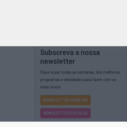
Subscreva a nossa
newsletter
Fique a par, todas as semanas, dos melhores
programas e atividades para fazer com os
mais novos
NEWSLETTER FAMÍLIAS
NEWSLETTER ESCOLAS