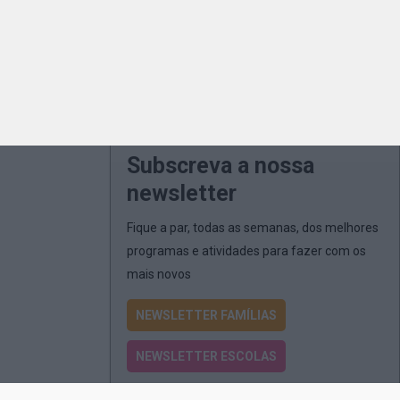
Subscreva a nossa
newsletter
Fique a par, todas as semanas, dos melhores
programas e atividades para fazer com os
mais novos
NEWSLETTER FAMÍLIAS
NEWSLETTER ESCOLAS