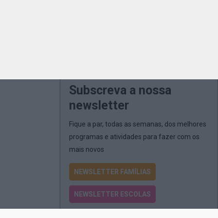
Subscreva a nossa
newsletter
Fique a par, todas as semanas, dos melhores
programas e atividades para fazer com os
mais novos
NEWSLETTER FAMÍLIAS
NEWSLETTER ESCOLAS