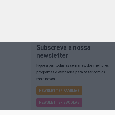
Subscreva a nossa
newsletter
Fique a par, todas as semanas, dos melhores
programas e atividades para fazer com os
mais novos
NEWSLETTER FAMÍLIAS
NEWSLETTER ESCOLAS