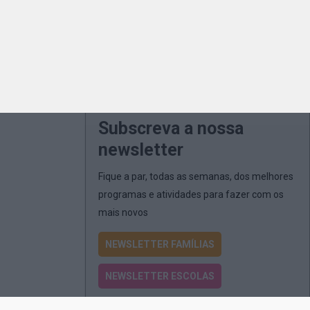
Subscreva a nossa
newsletter
Fique a par, todas as semanas, dos melhores
programas e atividades para fazer com os
mais novos
NEWSLETTER FAMÍLIAS
NEWSLETTER ESCOLAS