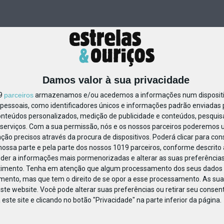
Damos valor à sua privacidade
19
parceiros
armazenamos e/ou acedemos a informações num dispositiv
essoais, como identificadores únicos e informações padrão enviadas p
1103091668317686
onteúdos personalizados, medição de publicidade e conteúdos, pesquis
serviços.
Com a sua permissão, nós e os nossos parceiros poderemos us
ção precisos através da procura de dispositivos. Poderá clicar para cons
ossa parte e pela parte dos nossos 1019 parceiros, conforme descrito
eder a informações mais pormenorizadas e alterar as suas preferências
timento.
Tenha em atenção que algum processamento dos seus dados 
imento, mas que tem o direito de se opor a esse processamento. As sua
ste website. Você pode alterar suas preferências ou retirar seu conse
ste site e clicando no botão "Privacidade" na parte inferior da página.