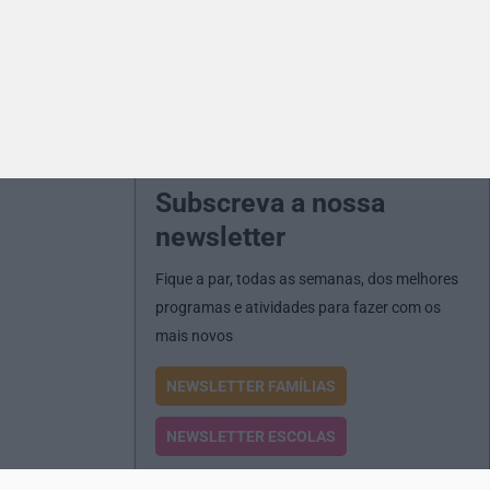
Subscreva a nossa
newsletter
Fique a par, todas as semanas, dos melhores
programas e atividades para fazer com os
mais novos
NEWSLETTER FAMÍLIAS
NEWSLETTER ESCOLAS