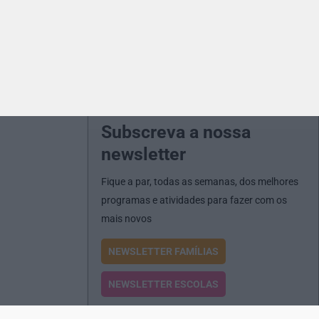
Subscreva a nossa
newsletter
Fique a par, todas as semanas, dos melhores
programas e atividades para fazer com os
mais novos
NEWSLETTER FAMÍLIAS
NEWSLETTER ESCOLAS