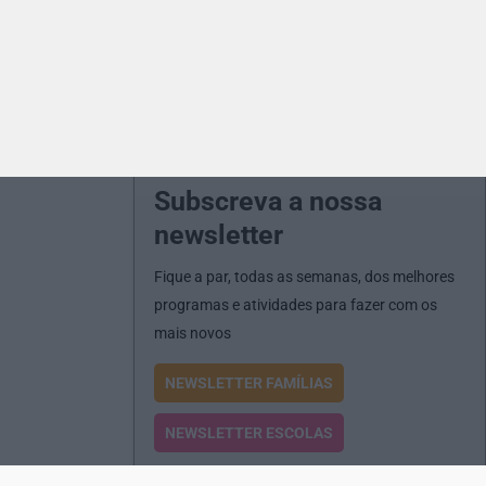
Subscreva a nossa
newsletter
Fique a par, todas as semanas, dos melhores
programas e atividades para fazer com os
mais novos
NEWSLETTER FAMÍLIAS
NEWSLETTER ESCOLAS