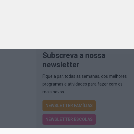
Subscreva a nossa
newsletter
Fique a par, todas as semanas, dos melhores
programas e atividades para fazer com os
mais novos
NEWSLETTER FAMÍLIAS
NEWSLETTER ESCOLAS